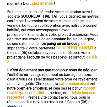
menant à bien,
clés en main
!
En faisant le choix d’étendre votre habitation avec la
société
SOCOREBAT HABITAT
, vous gagnez en mètres
carrés par l’extension de votre cuisine, garage, ou
véranda. Le tout en collaboration avec notre personnel
habilité, qui vous accompagnera avec
professionnalisme dans votre projet d’extension. Vous
désiriez une extension en
ossature bois
plus légère,
ou une extension en
parpaing ou en brique
plus
imposante ? Votre partenaire
SOCOREBAT HABITAT
à
Cannes (06) collabore avec vous, et élabore votre
projet dans
l’écoute
de vos besoins, et surtout,
de A à
Z
!
Il n’est également p
as question pour nous de négliger
l’esthétisme
: zinc joint debout ou bardage en bois,
c’est à vous de sélectionner votre type de
ravalement
selon vos goûts. Chez nous, la
satisfaction client
est
notre première ambition, et cela passe par un
rapport
qualité/prix compétitif
et surtout, des
délais toujours
respectés
! Prenez vite contact avec nous pour la
réalisation d’un
devis sur-mesur
e
, à Cannes (06) et
alentours.