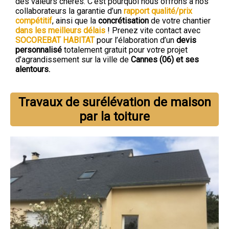
des valeurs chères. C’est pourquoi nous offrons à nos
collaborateurs la garantie d’un
rapport qualité/prix
compétitif
, ainsi que la
concrétisation
de votre chantier
dans les meilleurs délais
! Prenez vite contact avec
SOCOREBAT HABITAT
pour l’élaboration d’un
devis
personnalisé
totalement gratuit pour votre projet
d’agrandissement sur la ville de
Cannes (06) et ses
alentours.
Travaux de surélévation de maison
par la toiture