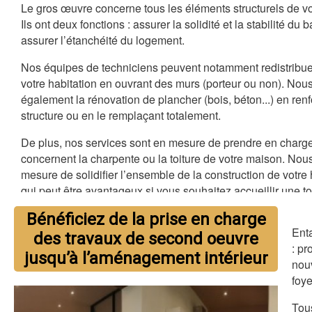
Le gros œuvre concerne tous les éléments structurels de vot
Ils ont deux fonctions : assurer la solidité et la stabilité du 
assurer l’étanchéité du logement.
Nos équipes de techniciens peuvent notamment redistribue
votre habitation en ouvrant des murs (porteur ou non). Nou
également la rénovation de plancher (bois, béton...) en ren
structure ou en le remplaçant totalement.
De plus, nos services sont en mesure de prendre en charge
concernent la charpente ou la toiture de votre maison. N
mesure de solidifier l’ensemble de la construction de votre 
qui peut être avantageux si vous souhaitez accueillir une t
toiture !
Bénéficiez de la prise en charge
Enta
Prenez-contact avec nous pour une visite conseil de votre
p
des travaux de second oeuvre
rénovation immobilière à Cannes (06).
: pr
jusqu’à l’aménagement intérieur
nou
foy
Tous