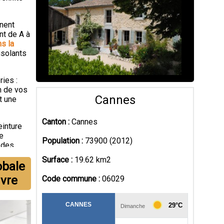
nent
nt de A à
n
s la
isolants
ies :
n de vos
Cannes
t une
Canton :
Cannes
einture
re
Population :
73900 (2012)
 des
Surface :
19.62 km2
obale
n de
uvre
Code commune :
06029