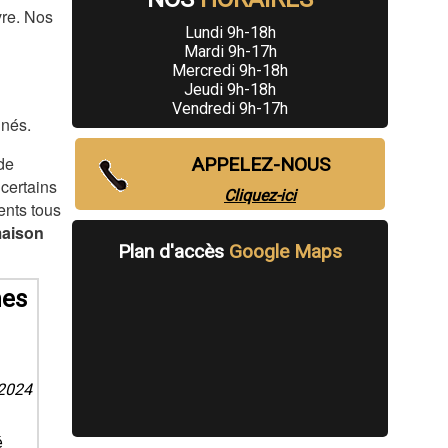
vre. Nos
Lundi 9h-18h
Mardi 9h-17h
Mercredi 9h-18h
Jeudi 9h-18h
Vendredi 9h-17h
nnés.
de
APPELEZ-NOUS
 certains
Cliquez-ici
ents tous
maison
Plan d'accès
Google Maps
nes
/2024
é