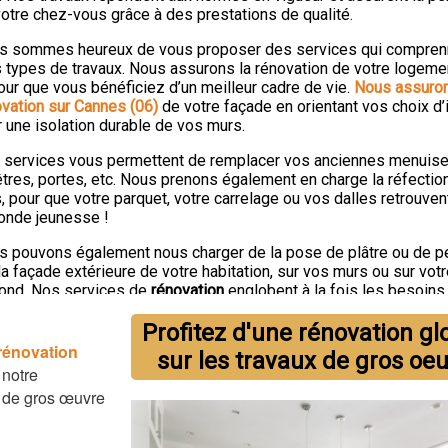
Devis plomberie
otre chez-vous grâce à des prestations de qualité.
Devis carrelage
s sommes heureux de vous proposer des services qui compren
 types de travaux. Nous assurons la rénovation de votre logeme
Devis démolitio
our que vous bénéficiez d’un meilleur cadre de vie.
Nous assuron
vation sur Cannes (06)
de votre façade en orientant vos choix d’
 une isolation durable de vos murs.
 services vous permettent de remplacer vos anciennes menuiser
tres, portes, etc. Nous prenons également en charge la réfectio
, pour que votre parquet, votre carrelage ou vos dalles retrouven
onde jeunesse !
s pouvons également nous charger de la pose de plâtre ou de p
la façade extérieure de votre habitation, sur vos murs ou sur vot
fond. Nos services de
rénovation
englobent à la fois les besoins
ons et des appartements, tant à l’intérieur qu’à l’extérieur.
Profitez d'une rénovation gl
tactez-nous pour obtenir un
devis pour votre projet de rénovatio
 rénovation
sur les travaux de gros oe
son ou appartement à Cannes (06).
, notre
x de gros œuvre