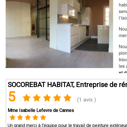
hab
ser
l’is
Nou
men
Nou
plom
trav
les
et 
SOCOREBAT HABITAT, Entreprise de ré
5
(1 avis )
Mme Isabelle Lefevre de Cannes
Un grand merci à l’équipe pour le travail de peinture extéri