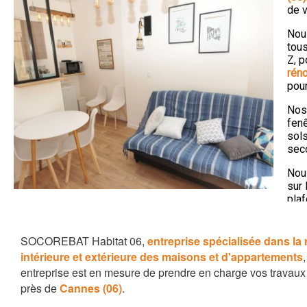
de v
Nou
tous
Z, p
réno
pour
Nos
fenê
sols
sec
Nou
sur 
pla
mais
Con
SOCOREBAT Habitat 06,
entreprise spécialisée dans la
mai
intérieure et extérieure des maisons et d'appartements
entreprise est en mesure de prendre en charge vos travau
près de
Cannes (06)
.