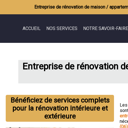
Entreprise de rénovation de maison / apparte
ACCUEIL
NOS SERVICES
NOTRE SAVOIR-FAIRE
Rénovation de maison / appartement
Démolition
Extension, agrandissement de maison
Terrassement
Entreprise de rénovation 
Aménagement des combles
Maçonnerie
Maitrise d'oeuvre
Charpente
Couverture
Ravalement
Bénéficiez de services complets
Plomberie
Le
pour la rénovation intérieure et
Electricité
son
extérieure
entr
Carrelage
néc
(06)
Peinture