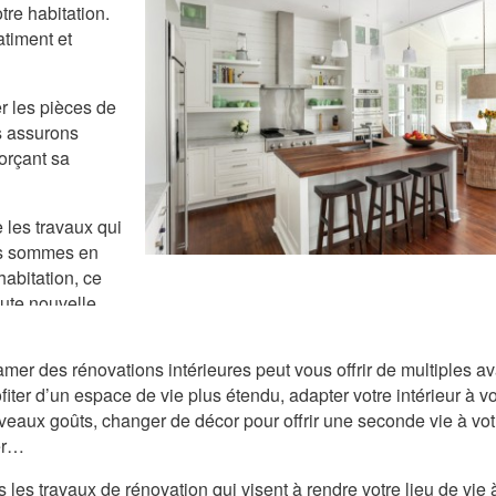
re habitation.
batiment et
r les pièces de
s assurons
forçant sa
 les travaux qui
ous sommes en
habitation, ce
oute nouvelle
mer des rénovations intérieures peut vous offrir de multiples a
rojet de
ofiter d’un espace de vie plus étendu, adapter votre intérieur à v
veaux goûts, changer de décor pour offrir une seconde vie à vot
er…
 les travaux de rénovation qui visent à rendre votre lieu de vie à