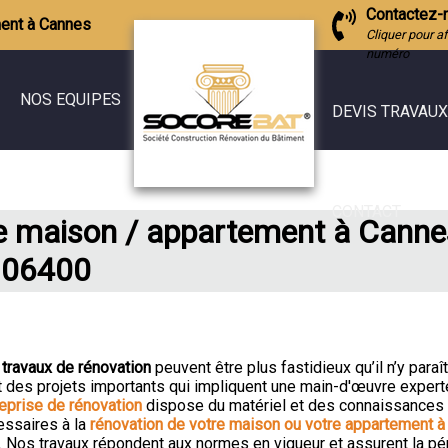
Contactez-
ment à Cannes
Cliquer pour af
numéro
NOS EQUIPES
DEVIS TRAVAUX
Maçon
Devis extension
Terrassier
Devis rénovatio
CONTACT
de maison / appartement à Canne
Charpentier
Devis aménage
Couvreur
06400
Devis maçonner
Enduiseur / Ravaleur
Devis terrassem
Plombier
Devis charpente
Electricien
Devis couvertur
s
travaux de rénovation
peuvent être plus fastidieux qu’il n’y paraît
Carreleur
t des projets importants qui impliquent une main-d'œuvre expert
Devis ravalemen
eprise de rénovation
dispose du matériel et des connaissances
Démolisseur
essaires à la
rénovation de votre maison ou votre appartement 
Devis électricité
. Nos travaux répondent aux normes en vigueur et assurent la pé